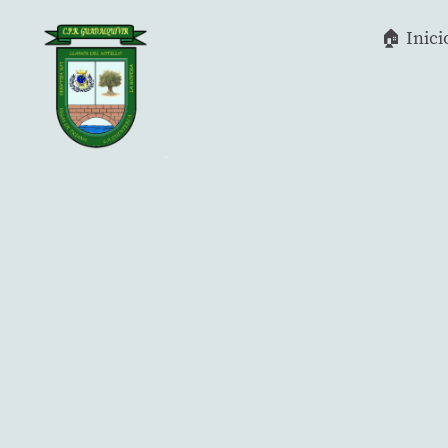
🏠 Inici